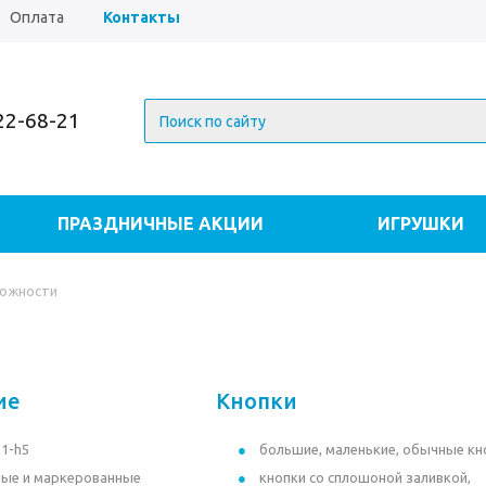
Оплата
Контакты
222-68-21
ПРАЗДНИЧНЫЕ АКЦИИ
ИГРУШКИ
УКЛЫ И АКСЕССУАРЫ
РАЗВИВАЮЩИЕ ИГРУШК
ожности
ЮБИНГИ, САНКИ, ЛЕДЯНКИ
НОВОГОДНИЕ ЕЛК
ие
Кнопки
h1-h5
большие, маленькие, обычные кн
ные и маркерованные
кнопки со сплошоной заливкой,