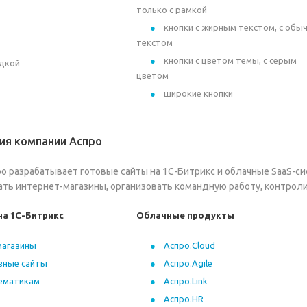
только с рамкой
кнопки с жирным текстом, с обы
текстом
кнопки с цветом темы, с серым
идкой
цветом
широкие кнопки
ия компании Аспро
ро разрабатывает готовые сайты на 1С-Битрикс и облачные SaaS-с
ать интернет-магазины, организовать командную работу, контрол
на 1С-Битрикс
Облачные продукты
магазины
Аспро.Cloud
вные сайты
Аспро.Agile
тематикам
Аспро.Link
Аспро.HR