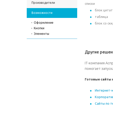
Производители
списки
блок цитат
Возможности
таблица
Оформление
блок со ск
Кнопки
Элементы
Другие решен
IT-компания Асп
помогает запуск
Готовые сайты 
Интернет-
Корпорати
Сайты по 