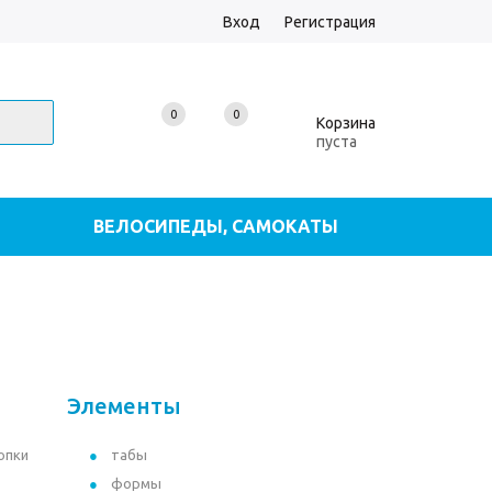
Вход
Регистрация
0
0
0
Корзина
пуста
ВЕЛОСИПЕДЫ, САМОКАТЫ
И
НАБОРЫ ДЛЯ ТВОРЧЕСТВА
И
ТЕКУЩИЕ АКЦИИ
ЕЩЕ
Элементы
опки
табы
формы