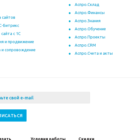
Аспро.Склад
Аспро.Финансы
 сайтов
Аспро.Знания
С-Битрикс
Аспро.Обучение
 сайта с 1С
Аспро.Проекты
ия и продвижение
Аспро.CRM
 и сопровождение
Аспро.Счета и акты
азать
Условия работы
Скидки