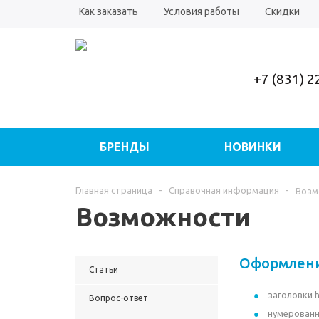
Как заказать
Условия работы
Скидки
+7 (831) 
БРЕНДЫ
НОВИНКИ
ИГРУШКИ ДЛЯ МАЛЫШЕЙ
К
Главная страница
-
Справочная информация
-
Возм
Возможности
ТРАНСПОРТНЫЕ ИГРУШКИ
Т
Оформлен
Статьи
заголовки 
Вопрос-ответ
нумерован