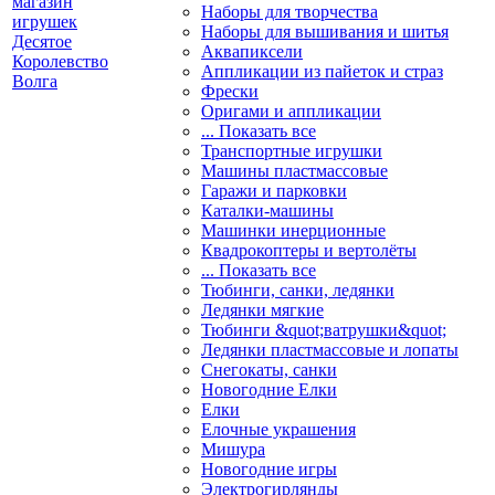
Наборы для творчества
Наборы для вышивания и шитья
Аквапиксели
Аппликации из пайеток и страз
Фрески
Оригами и аппликации
... Показать все
Транспортные игрушки
Машины пластмассовые
Гаражи и парковки
Каталки-машины
Машинки инерционные
Квадрокоптеры и вертолёты
... Показать все
Тюбинги, санки, ледянки
Ледянки мягкие
Тюбинги &quot;ватрушки&quot;
Ледянки пластмассовые и лопаты
Снегокаты, санки
Новогодние Елки
Елки
Елочные украшения
Мишура
Новогодние игры
Электрогирлянды