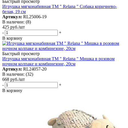
Быстрый просмотр
Игрушка мягконабивная TM " Relana " Собака коричнево-
белая, 19 см
Артикул:
RL25006-19
В наличии: (8)
425
руб.
/шт
-
+
В корзину
Быстрый просмотр
Игрушка мягконабивная TM " Relana " Мишка в розовом
ночном колпаке и комбинезоне, 20см
Артикул:
RL24057-20
В наличии: (32)
668
руб.
/шт
-
+
В корзину