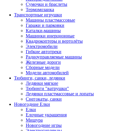
Сумочки и браслеты
Термомозаика
Транспортные игрушки
Машины пластмассовые
Гаражи и парковки
Каталки-машины
Машинки инерционные
Квадрокоптеры и вертолёты
Электромобили
Гибкие автотреки
Радиоуправляемые машины
Железные дороги
Сборные модели
Модели автомобилей
Тюбинги, санки, ледянки
Ледянки мягкие
Тюбинги "ватрушки"
Ледянки пластмассовые и лопаты
Снегокаты, санки
Новогодние Елки
Елки
Елочные украшения
Мишура
Новогодние игры
Электрогирлянды