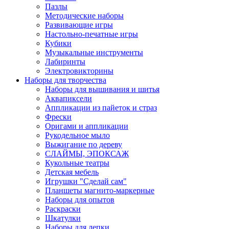
Пазлы
Методические наборы
Развивающие игры
Настольно-печатные игры
Кубики
Музыкальные инструменты
Лабиринты
Электровикторины
Наборы для творчества
Наборы для вышивания и шитья
Аквапиксели
Аппликации из пайеток и страз
Фрески
Оригами и аппликации
Рукодельное мыло
Выжигание по дереву
СЛАЙМЫ, ЭПОКСАЖ
Кукольные театры
Детская мебель
Игрушки "Сделай сам"
Планшеты магнито-маркерные
Наборы для опытов
Раскраски
Шкатулки
Наборы для лепки