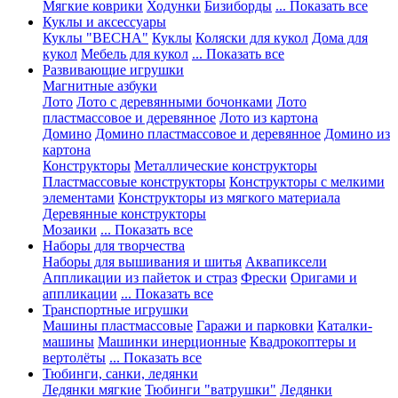
Мягкие коврики
Ходунки
Бизиборды
... Показать все
Куклы и аксессуары
Куклы "ВЕСНА"
Куклы
Коляски для кукол
Дома для
кукол
Мебель для кукол
... Показать все
Развивающие игрушки
Магнитные азбуки
Лото
Лото с деревянными бочонками
Лото
пластмассовое и деревянное
Лото из картона
Домино
Домино пластмассовое и деревянное
Домино из
картона
Конструкторы
Металлические конструкторы
Пластмассовые конструкторы
Конструкторы с мелкими
элементами
Конструкторы из мягкого материала
Деревянные конструкторы
Мозаики
... Показать все
Наборы для творчества
Наборы для вышивания и шитья
Аквапиксели
Аппликации из пайеток и страз
Фрески
Оригами и
аппликации
... Показать все
Транспортные игрушки
Машины пластмассовые
Гаражи и парковки
Каталки-
машины
Машинки инерционные
Квадрокоптеры и
вертолёты
... Показать все
Тюбинги, санки, ледянки
Ледянки мягкие
Тюбинги "ватрушки"
Ледянки