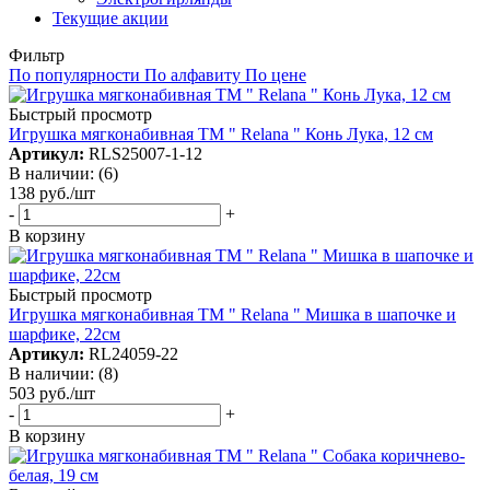
Текущие акции
Фильтр
По популярности
По алфавиту
По цене
Быстрый просмотр
Игрушка мягконабивная TM " Relana " Конь Лука, 12 см
Артикул:
RLS25007-1-12
В наличии: (6)
138
руб.
/шт
-
+
В корзину
Быстрый просмотр
Игрушка мягконабивная TM " Relana " Мишка в шапочке и
шарфике, 22см
Артикул:
RL24059-22
В наличии: (8)
503
руб.
/шт
-
+
В корзину