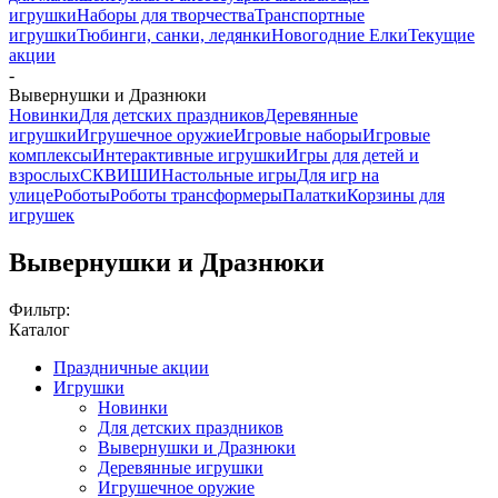
игрушки
Наборы для творчества
Транспортные
игрушки
Тюбинги, санки, ледянки
Новогодние Елки
Текущие
акции
-
Вывернушки и Дразнюки
Новинки
Для детских праздников
Деревянные
игрушки
Игрушечное оружие
Игровые наборы
Игровые
комплексы
Интерактивные игрушки
Игры для детей и
взрослых
СКВИШИ
Настольные игры
Для игр на
улице
Роботы
Роботы трансформеры
Палатки
Корзины для
игрушек
Вывернушки и Дразнюки
Фильтр:
Каталог
Праздничные акции
Игрушки
Новинки
Для детских праздников
Вывернушки и Дразнюки
Деревянные игрушки
Игрушечное оружие