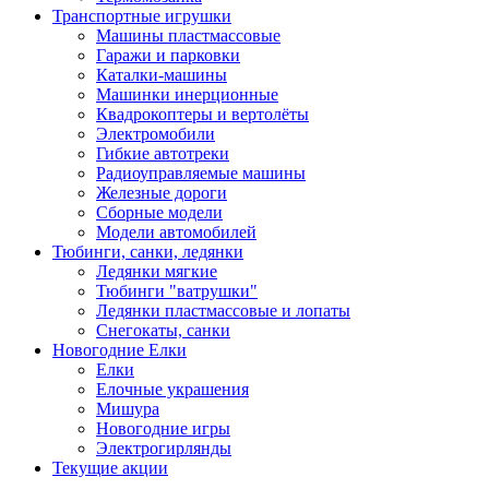
Транспортные игрушки
Машины пластмассовые
Гаражи и парковки
Каталки-машины
Машинки инерционные
Квадрокоптеры и вертолёты
Электромобили
Гибкие автотреки
Радиоуправляемые машины
Железные дороги
Сборные модели
Модели автомобилей
Тюбинги, санки, ледянки
Ледянки мягкие
Тюбинги "ватрушки"
Ледянки пластмассовые и лопаты
Снегокаты, санки
Новогодние Елки
Елки
Елочные украшения
Мишура
Новогодние игры
Электрогирлянды
Текущие акции