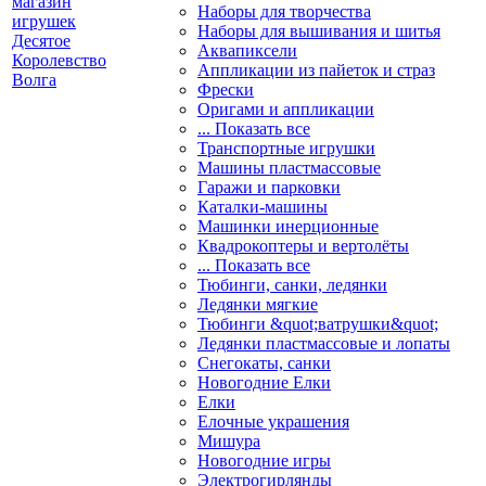
Наборы для творчества
Наборы для вышивания и шитья
Аквапиксели
Аппликации из пайеток и страз
Фрески
Оригами и аппликации
... Показать все
Транспортные игрушки
Машины пластмассовые
Гаражи и парковки
Каталки-машины
Машинки инерционные
Квадрокоптеры и вертолёты
... Показать все
Тюбинги, санки, ледянки
Ледянки мягкие
Тюбинги &quot;ватрушки&quot;
Ледянки пластмассовые и лопаты
Снегокаты, санки
Новогодние Елки
Елки
Елочные украшения
Мишура
Новогодние игры
Электрогирлянды