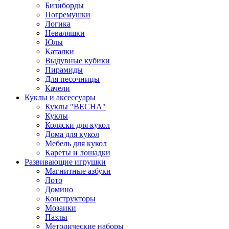
Бизиборды
Погремушки
Логика
Неваляшки
Юлы
Каталки
Выдувные кубики
Пирамиды
Для песочницы
Качели
Куклы и аксессуары
Куклы "ВЕСНА"
Куклы
Коляски для кукол
Дома для кукол
Мебель для кукол
Кареты и лошадки
Развивающие игрушки
Магнитные азбуки
Лото
Домино
Конструкторы
Мозаики
Пазлы
Методические наборы