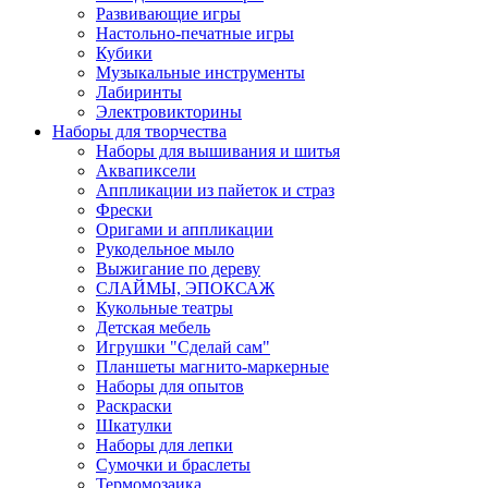
Развивающие игры
Настольно-печатные игры
Кубики
Музыкальные инструменты
Лабиринты
Электровикторины
Наборы для творчества
Наборы для вышивания и шитья
Аквапиксели
Аппликации из пайеток и страз
Фрески
Оригами и аппликации
Рукодельное мыло
Выжигание по дереву
СЛАЙМЫ, ЭПОКСАЖ
Кукольные театры
Детская мебель
Игрушки "Сделай сам"
Планшеты магнито-маркерные
Наборы для опытов
Раскраски
Шкатулки
Наборы для лепки
Сумочки и браслеты
Термомозаика