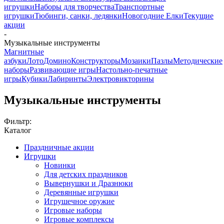
игрушки
Наборы для творчества
Транспортные
игрушки
Тюбинги, санки, ледянки
Новогодние Елки
Текущие
акции
-
Музыкальные инструменты
Магнитные
азбуки
Лото
Домино
Конструкторы
Мозаики
Пазлы
Методические
наборы
Развивающие игры
Настольно-печатные
игры
Кубики
Лабиринты
Электровикторины
Музыкальные инструменты
Фильтр:
Каталог
Праздничные акции
Игрушки
Новинки
Для детских праздников
Вывернушки и Дразнюки
Деревянные игрушки
Игрушечное оружие
Игровые наборы
Игровые комплексы