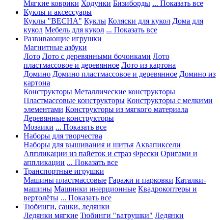
Мягкие коврики
Ходунки
Бизиборды
... Показать все
Куклы и аксессуары
Куклы "ВЕСНА"
Куклы
Коляски для кукол
Дома для
кукол
Мебель для кукол
... Показать все
Развивающие игрушки
Магнитные азбуки
Лото
Лото с деревянными бочонками
Лото
пластмассовое и деревянное
Лото из картона
Домино
Домино пластмассовое и деревянное
Домино из
картона
Конструкторы
Металлические конструкторы
Пластмассовые конструкторы
Конструкторы с мелкими
элементами
Конструкторы из мягкого материала
Деревянные конструкторы
Мозаики
... Показать все
Наборы для творчества
Наборы для вышивания и шитья
Аквапиксели
Аппликации из пайеток и страз
Фрески
Оригами и
аппликации
... Показать все
Транспортные игрушки
Машины пластмассовые
Гаражи и парковки
Каталки-
машины
Машинки инерционные
Квадрокоптеры и
вертолёты
... Показать все
Тюбинги, санки, ледянки
Ледянки мягкие
Тюбинги "ватрушки"
Ледянки