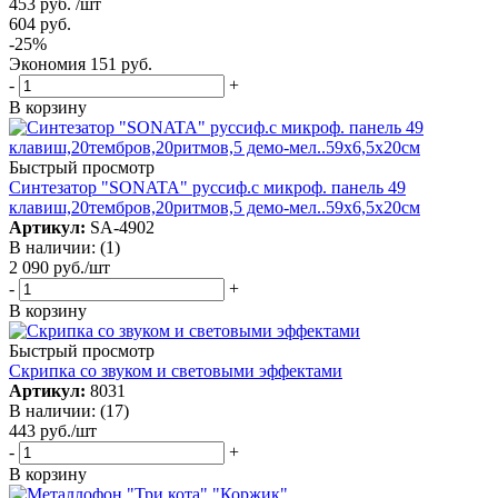
453
руб.
/шт
604
руб.
-
25
%
Экономия
151
руб.
-
+
В корзину
Быстрый просмотр
Синтезатор "SONATA" руссиф.с микроф. панель 49
клавиш,20тембров,20ритмов,5 демо-мел..59х6,5х20см
Артикул:
SA-4902
В наличии: (1)
2 090
руб.
/шт
-
+
В корзину
Быстрый просмотр
Скрипка со звуком и световыми эффектами
Артикул:
8031
В наличии: (17)
443
руб.
/шт
-
+
В корзину