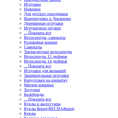
Игрушки
Новинки
Для детских праздников
Вывернушки и Дразнюки
Деревянные игрушки
Игрушечное оружие
... Показать все
Велосипеды, самокаты
Роликовые коньки
Самокаты
Трехколёсные велосипеды
Велосипеды 12 дюймов
Велосипеды 14 дюймов
... Показать все
Игрушки для малышей
Занимательные игрушки
Карусельки на кроватку
Мягкие коврики
Ходунки
Бизиборды
... Показать все
Куклы и аксессуары
Куклы &quot;ВЕСНА&quot;
Куклы