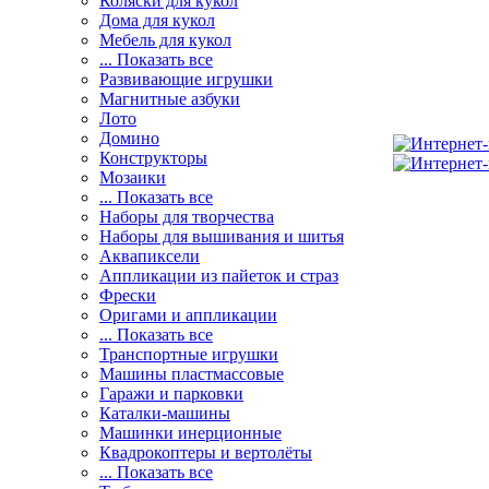
Коляски для кукол
Дома для кукол
Мебель для кукол
... Показать все
Развивающие игрушки
Магнитные азбуки
Лото
Домино
Конструкторы
Мозаики
... Показать все
Наборы для творчества
Наборы для вышивания и шитья
Аквапиксели
Аппликации из пайеток и страз
Фрески
Оригами и аппликации
... Показать все
Транспортные игрушки
Машины пластмассовые
Гаражи и парковки
Каталки-машины
Машинки инерционные
Квадрокоптеры и вертолёты
... Показать все