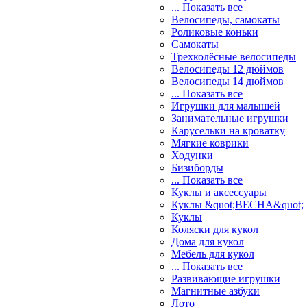
... Показать все
Велосипеды, самокаты
Роликовые коньки
Самокаты
Трехколёсные велосипеды
Велосипеды 12 дюймов
Велосипеды 14 дюймов
... Показать все
Игрушки для малышей
Занимательные игрушки
Карусельки на кроватку
Мягкие коврики
Ходунки
Бизиборды
... Показать все
Куклы и аксессуары
Куклы &quot;ВЕСНА&quot;
Куклы
Коляски для кукол
Дома для кукол
Мебель для кукол
... Показать все
Развивающие игрушки
Магнитные азбуки
Лото