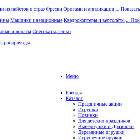
 из пайеток и страз
Фрески
Оригами и аппликации
... Показать
шины
Машинки инерционные
Квадрокоптеры и вертолёты
... По
овые и лопаты
Снегокаты, санки
ктрогирлянды
Меню
Бренды
Каталог
Праздничные акции
Игрушки
Новинки
Для детских праздников
Вывернушки и Дразнюки
Деревянные игрушки
Игрушечное оружие