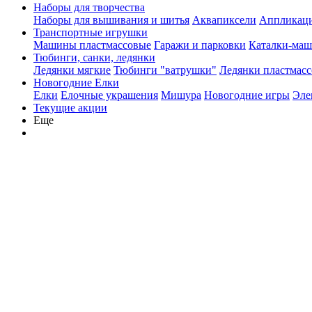
Наборы для творчества
Наборы для вышивания и шитья
Аквапиксели
Аппликации
Транспортные игрушки
Машины пластмассовые
Гаражи и парковки
Каталки-ма
Тюбинги, санки, ледянки
Ледянки мягкие
Тюбинги "ватрушки"
Ледянки пластмасс
Новогодние Елки
Елки
Елочные украшения
Мишура
Новогодние игры
Эле
Текущие акции
Еще