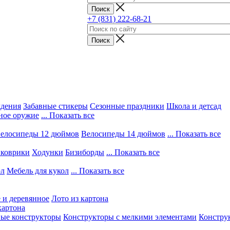
+7 (831) 222-68-21
ждения
Забавные стикеры
Сезонные праздники
Школа и детсад
ное оружие
... Показать все
елосипеды 12 дюймов
Велосипеды 14 дюймов
... Показать все
 коврики
Ходунки
Бизиборды
... Показать все
ол
Мебель для кукол
... Показать все
 и деревянное
Лото из картона
картона
вые конструкторы
Конструкторы с мелкими элементами
Конструк