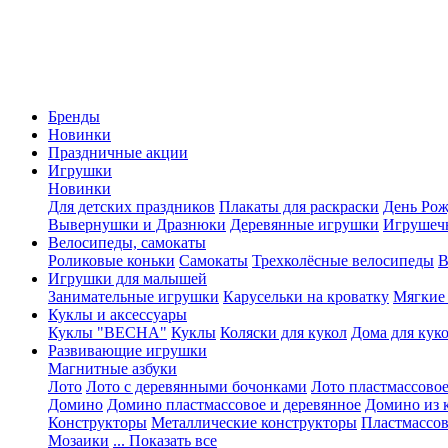
Бренды
Новинки
Праздничные акции
Игрушки
Новинки
Для детских праздников
Плакаты для раскраски
День Ро
Вывернушки и Дразнюки
Деревянные игрушки
Игрушеч
Велосипеды, самокаты
Роликовые коньки
Самокаты
Трехколёсные велосипеды
В
Игрушки для малышей
Занимательные игрушки
Карусельки на кроватку
Мягкие
Куклы и аксессуары
Куклы "ВЕСНА"
Куклы
Коляски для кукол
Дома для кук
Развивающие игрушки
Магнитные азбуки
Лото
Лото с деревянными бочонками
Лото пластмассовое
Домино
Домино пластмассовое и деревянное
Домино из 
Конструкторы
Металлические конструкторы
Пластмассо
Мозаики
... Показать все