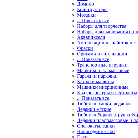
Домино
Конструкторы
Мозаики
... Показать все
Наборы для творчества
Наборы для вышивания и ш
Аквапиксели
Аппликации из пайеток и ст
Фрески
Оригами и аппликации
... Показать все
Транспортные игрушки
Машины пластмассовые
Гаражи и парковки
Каталки-машины
Машинки инерционные
Квадрокоптеры и вертолёты
... Показать все
Тюбинги, санки, ледянки
Ледянки мягкие
Тюбинги &quot;ватрушки&q
Ледянки пластмассовые и л
Снегокаты, санки
Новогодние Елки
Елки