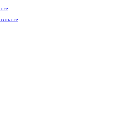
 все
казать все