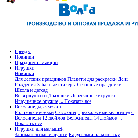
Бренды
Новинки
Праздничные акции
Игрушки
Новинки
Для детских праздников
Плакаты для раскраски
День
Рождения
Забавные стикеры
Сезонные праздники
Школа и детсад
Вывернушки и Дразнюки
Деревянные игрушки
Игрушечное оружие
... Показать все
Велосипеды, самокаты
Роликовые коньки
Самокаты
Трехколёсные велосипеды
Велосипеды 12 дюймов
Велосипеды 14 дюймов
...
Показать все
Игрушки для малышей
Занимательные игрушки
Карусельки на кроватку