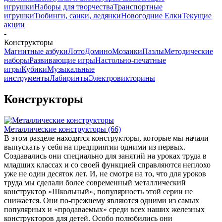
игрушки
Наборы для творчества
Транспортные
игрушки
Тюбинги, санки, ледянки
Новогодние Елки
Текущие
акции
-
Конструкторы
Магнитные азбуки
Лото
Домино
Мозаики
Пазлы
Методические
наборы
Развивающие игры
Настольно-печатные
игры
Кубики
Музыкальные
инструменты
Лабиринты
Электровикторины
Конструкторы
Металлические конструкторы
(66)
В этом разделе находятся конструкторы, которые мы начали
выпускать у себя на предприятии одними из первых.
Создавались они специально для занятий на уроках труда в
младших классах и со своей функцией справляются неплохо
уже не один десяток лет. И, не смотря на то, что для уроков
труда мы сделали более современный металлический
конструктор «Школьный», популярность этой серии не
снижается. Они по-прежнему являются одними из самых
популярных и «продаваемых» среди всех наших железных
конструкторов для детей. Особо полюбились они