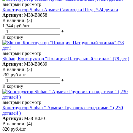
Быстрый просмотр
Конструктор Sluban Армия: Самоходка Штуг, 524 детали
Артикул:
М38-В0858
В наличии: (3)
1 344
руб.
/шт
-
+
В корзину
Быстрый просмотр
Sluban, Конструктор "Полиция: Патрульный экипаж" (78 дет.)
Артикул:
М38-В0639
В наличии: (3)
262
руб.
/шт
-
+
В корзину
Быстрый просмотр
Конструктор Sluban " Армия : Грузовик с солдатами " ( 230
деталей )
Артикул:
М38-В0301
В наличии: (4)
820
руб.
/шт