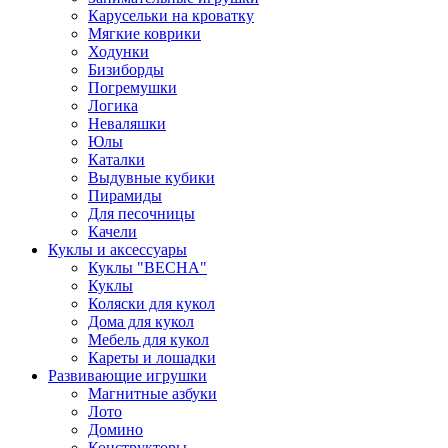
Карусельки на кроватку
Мягкие коврики
Ходунки
Бизиборды
Погремушки
Логика
Неваляшки
Юлы
Каталки
Выдувные кубики
Пирамиды
Для песочницы
Качели
Куклы и аксессуары
Куклы "ВЕСНА"
Куклы
Коляски для кукол
Дома для кукол
Мебель для кукол
Кареты и лошадки
Развивающие игрушки
Магнитные азбуки
Лото
Домино
Конструкторы