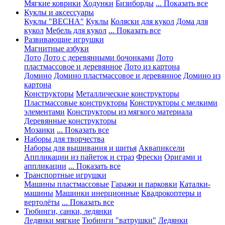
Мягкие коврики
Ходунки
Бизиборды
... Показать все
Куклы и аксессуары
Куклы "ВЕСНА"
Куклы
Коляски для кукол
Дома для
кукол
Мебель для кукол
... Показать все
Развивающие игрушки
Магнитные азбуки
Лото
Лото с деревянными бочонками
Лото
пластмассовое и деревянное
Лото из картона
Домино
Домино пластмассовое и деревянное
Домино из
картона
Конструкторы
Металлические конструкторы
Пластмассовые конструкторы
Конструкторы с мелкими
элементами
Конструкторы из мягкого материала
Деревянные конструкторы
Мозаики
... Показать все
Наборы для творчества
Наборы для вышивания и шитья
Аквапиксели
Аппликации из пайеток и страз
Фрески
Оригами и
аппликации
... Показать все
Транспортные игрушки
Машины пластмассовые
Гаражи и парковки
Каталки-
машины
Машинки инерционные
Квадрокоптеры и
вертолёты
... Показать все
Тюбинги, санки, ледянки
Ледянки мягкие
Тюбинги "ватрушки"
Ледянки