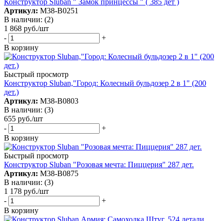
Конструктор Sluban " Замок принцессы " ( 385 дет )
Артикул:
М38-В0251
В наличии: (2)
1 868
руб.
/шт
-
+
В корзину
Быстрый просмотр
Конструктор Sluban,"Город: Колесный бульдозер 2 в 1" (200
дет.)
Артикул:
М38-В0803
В наличии: (3)
655
руб.
/шт
-
+
В корзину
Быстрый просмотр
Конструктор Sluban "Розовая мечта: Пиццерия" 287 дет.
Артикул:
М38-В0875
В наличии: (3)
1 178
руб.
/шт
-
+
В корзину