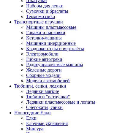
Шкатулки
Наборы для лепки
Сумочки и браслеты
Термомозаика
Транспортные игрушки
Машины пластмассовые
Гаражи и парковки
Каталки-машины
Машинки инерционные
Квадрокоптеры и вертолёты
Электромобили
Гибкие автотреки
Радиоуправляемые машины
Железные дороги
Сборные модели
Модели автомобилей
Тюбинги, санки, ледянки
Ледянки мягкие
Тюбинги "ватрушки"
Ледянки пластмассовые и лопаты
Снегокаты, санки
Новогодние Елки
Елки
Елочные украшения
Мишура