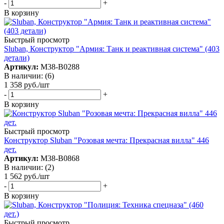
-
+
В корзину
Быстрый просмотр
Sluban, Конструктор "Армия: Танк и реактивная система" (403
детали)
Артикул:
М38-В0288
В наличии: (6)
1 358
руб.
/шт
-
+
В корзину
Быстрый просмотр
Конструктор Sluban "Розовая мечта: Прекрасная вилла" 446
дет.
Артикул:
М38-В0868
В наличии: (2)
1 562
руб.
/шт
-
+
В корзину
Быстрый просмотр