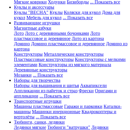
Мягкие коврики
Ходунки
Бизиборды
... Показать все
Куклы и аксессуары
Куклы "ВЕСНА"
Куклы
Коляски для кукол
Дома для
кукол
Мебель для кукол
... Показать все
Развивающие игрушки
Магнитные азбуки
Лото
Лото с деревянными бочонками
Лото
пластмассовое и деревянное
Лото из картона
Домино
Домино пластмассовое и деревянное
Домино из
картона
Конструкторы
Металлические конструкторы
Пластмассовые конструкторы
Конструкторы с мелкими
элементами
Конструкторы из мягкого материала
Деревянные конструкторы
Мозаики
... Показать все
Наборы для творчества
Наборы для вышивания и шитья
Аквапиксели
Аппликации из пайеток и страз
Фрески
Оригами и
аппликации
... Показать все
Транспортные игрушки
Машины пластмассовые
Гаражи и парковки
Каталки-
машины
Машинки инерционные
Квадрокоптеры и
вертолёты
... Показать все
Тюбинги, санки, ледянки
Ледянки мягкие
Тюбинги "ватрушки"
Ледянки