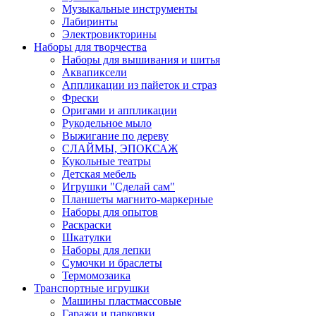
Музыкальные инструменты
Лабиринты
Электровикторины
Наборы для творчества
Наборы для вышивания и шитья
Аквапиксели
Аппликации из пайеток и страз
Фрески
Оригами и аппликации
Рукодельное мыло
Выжигание по дереву
СЛАЙМЫ, ЭПОКСАЖ
Кукольные театры
Детская мебель
Игрушки "Сделай сам"
Планшеты магнито-маркерные
Наборы для опытов
Раскраски
Шкатулки
Наборы для лепки
Сумочки и браслеты
Термомозаика
Транспортные игрушки
Машины пластмассовые
Гаражи и парковки