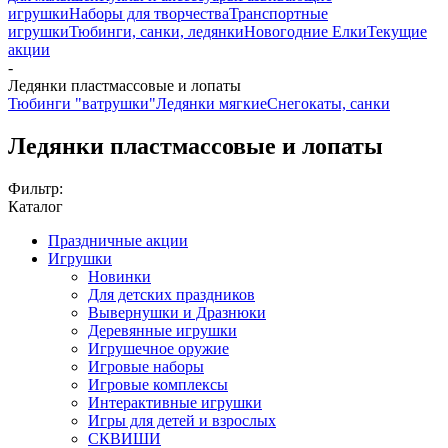
игрушки
Наборы для творчества
Транспортные
игрушки
Тюбинги, санки, ледянки
Новогодние Елки
Текущие
акции
-
Ледянки пластмассовые и лопаты
Тюбинги "ватрушки"
Ледянки мягкие
Снегокаты, санки
Ледянки пластмассовые и лопаты
Фильтр:
Каталог
Праздничные акции
Игрушки
Новинки
Для детских праздников
Вывернушки и Дразнюки
Деревянные игрушки
Игрушечное оружие
Игровые наборы
Игровые комплексы
Интерактивные игрушки
Игры для детей и взрослых
СКВИШИ