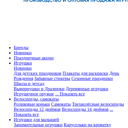
Бренды
Новинки
Праздничные акции
Игрушки
Новинки
Для детских праздников
Плакаты для раскраски
День
Рождения
Забавные стикеры
Сезонные праздники
Школа и детсад
Вывернушки и Дразнюки
Деревянные игрушки
Игрушечное оружие
... Показать все
Велосипеды, самокаты
Роликовые коньки
Самокаты
Трехколёсные велосипеды
Велосипеды 12 дюймов
Велосипеды 14 дюймов
...
Показать все
Игрушки для малышей
Занимательные игрушки
Карусельки на кроватку