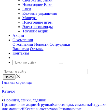
Снегокаты, санки
Новогодние Елки
Елки
Елочные украшения
Мишура
Новогодние игры
Электрогирлянды
Текущие акции
Акции
О компании
О компании
Новости
Сотрудники
Вакансии
Отзывы
Контакты
Главная страница
-
Каталог
-
Тюбинги, санки, ледянки
Праздничные акции
Игрушки
Велосипеды, самокаты
Игрушки
для малышей
Куклы и аксессуары
Развивающие