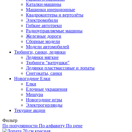
Каталки-машины
Машинки инерционные
Квадрокоптеры и вертолёты
Электромобили
Гибкие автотреки
Радиоуправляемые машины
Железные дороги
Сборные модели
Модели автомобилей
Тюбинги, санки, ледянки
Ледянки мягкие
Тюбинги "ватрушки"
Ледянки пластмассовые и лопаты
Снегокаты, санки
Новогодние Елки
Елки
Елочные украшения
Мишура
Новогодние игры
Электрогирлянды
Текущие акции
Фильтр
По популярности
По алфавиту
По цене