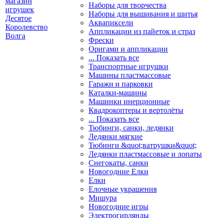
Наборы для творчества
Наборы для вышивания и шитья
Аквапиксели
Аппликации из пайеток и страз
Фрески
Оригами и аппликации
... Показать все
Транспортные игрушки
Машины пластмассовые
Гаражи и парковки
Каталки-машины
Машинки инерционные
Квадрокоптеры и вертолёты
... Показать все
Тюбинги, санки, ледянки
Ледянки мягкие
Тюбинги &quot;ватрушки&quot;
Ледянки пластмассовые и лопаты
Снегокаты, санки
Новогодние Елки
Елки
Елочные украшения
Мишура
Новогодние игры
Электрогирлянды