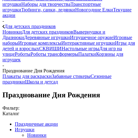
игрушки
Наборы для творчества
Транспортные
игрушки
Тюбинги, санки, ледянки
Новогодние Елки
Текущие
акции
-
Для детских праздников
Новинки
Для детских праздников
Вывернушки и
Дразнюки
Деревянные игрушки
Игрушечное оружие
Игровые
наборы
Игровые комплексы
Интерактивные игрушки
Игры для
детей и взрослых
СКВИШИ
Настольные игры
Для игр на
улице
Роботы
Роботы трансформеры
Палатки
Корзины для
игрушек
-
Празднование Дня Рождения
Плакаты для раскраски
Забавные стикеры
Сезонные
праздники
Школа и детсад
Празднование Дня Рождения
Фильтр:
Каталог
Праздничные акции
Игрушки
Новинки