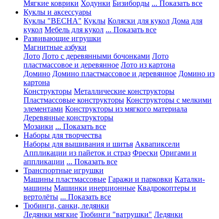
Мягкие коврики
Ходунки
Бизиборды
... Показать все
Куклы и аксессуары
Куклы "ВЕСНА"
Куклы
Коляски для кукол
Дома для
кукол
Мебель для кукол
... Показать все
Развивающие игрушки
Магнитные азбуки
Лото
Лото с деревянными бочонками
Лото
пластмассовое и деревянное
Лото из картона
Домино
Домино пластмассовое и деревянное
Домино из
картона
Конструкторы
Металлические конструкторы
Пластмассовые конструкторы
Конструкторы с мелкими
элементами
Конструкторы из мягкого материала
Деревянные конструкторы
Мозаики
... Показать все
Наборы для творчества
Наборы для вышивания и шитья
Аквапиксели
Аппликации из пайеток и страз
Фрески
Оригами и
аппликации
... Показать все
Транспортные игрушки
Машины пластмассовые
Гаражи и парковки
Каталки-
машины
Машинки инерционные
Квадрокоптеры и
вертолёты
... Показать все
Тюбинги, санки, ледянки
Ледянки мягкие
Тюбинги "ватрушки"
Ледянки