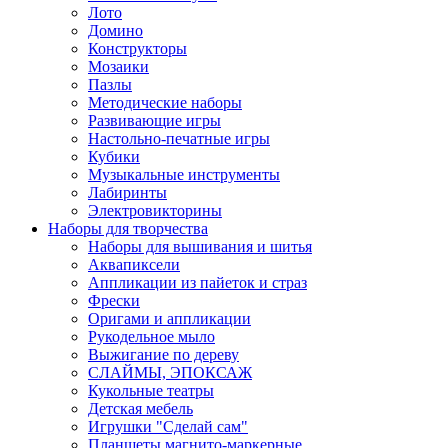
Лото
Домино
Конструкторы
Мозаики
Пазлы
Методические наборы
Развивающие игры
Настольно-печатные игры
Кубики
Музыкальные инструменты
Лабиринты
Электровикторины
Наборы для творчества
Наборы для вышивания и шитья
Аквапиксели
Аппликации из пайеток и страз
Фрески
Оригами и аппликации
Рукодельное мыло
Выжигание по дереву
СЛАЙМЫ, ЭПОКСАЖ
Кукольные театры
Детская мебель
Игрушки "Сделай сам"
Планшеты магнито-маркерные