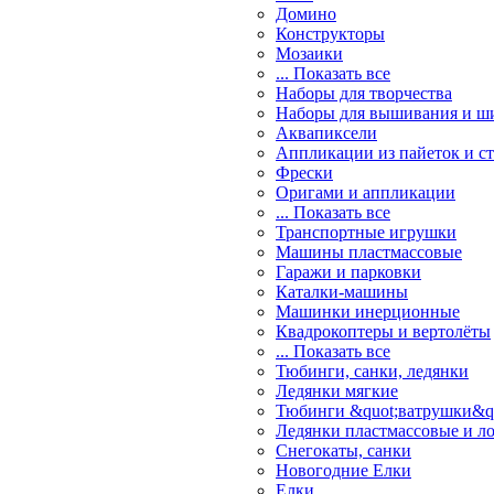
Домино
Конструкторы
Мозаики
... Показать все
Наборы для творчества
Наборы для вышивания и ш
Аквапиксели
Аппликации из пайеток и ст
Фрески
Оригами и аппликации
... Показать все
Транспортные игрушки
Машины пластмассовые
Гаражи и парковки
Каталки-машины
Машинки инерционные
Квадрокоптеры и вертолёты
... Показать все
Тюбинги, санки, ледянки
Ледянки мягкие
Тюбинги &quot;ватрушки&q
Ледянки пластмассовые и л
Снегокаты, санки
Новогодние Елки
Елки