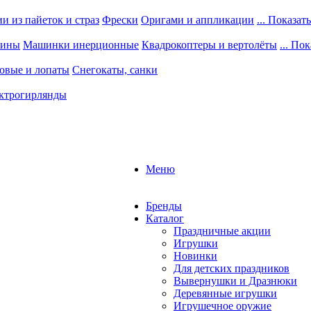
 из пайеток и страз
Фрески
Оригами и аппликации
... Показать
шины
Машинки инерционные
Квадрокоптеры и вертолёты
... По
овые и лопаты
Снегокаты, санки
ктрогирлянды
Меню
Бренды
Каталог
Праздничные акции
Игрушки
Новинки
Для детских праздников
Вывернушки и Дразнюки
Деревянные игрушки
Игрушечное оружие