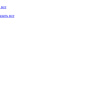
 все
казать все