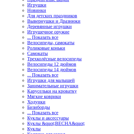
Игрушки
Новинки
Для детских праздников
Вывернушки и Дразнюки
Деревянные игрушки
Игрушечное оружие
... Показать все
Велосипеды, самокаты
Роликовые коньки
Самокаты
Трехколёсные велосипеды
Велосипеды 12 дюймов
Велосипеды 14 дюймов
... Показать все
Игрушки для малышей
Занимательные игрушки
Карусельки на кроватку
Мягкие коврики
Ходунки
Бизиборды
... Показать все
Куклы и аксессуары
Куклы &quot;ВЕСНА&quot;
Куклы