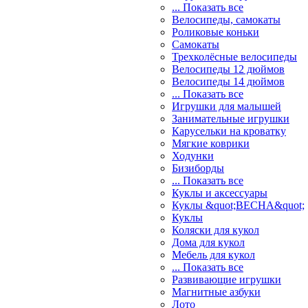
... Показать все
Велосипеды, самокаты
Роликовые коньки
Самокаты
Трехколёсные велосипеды
Велосипеды 12 дюймов
Велосипеды 14 дюймов
... Показать все
Игрушки для малышей
Занимательные игрушки
Карусельки на кроватку
Мягкие коврики
Ходунки
Бизиборды
... Показать все
Куклы и аксессуары
Куклы &quot;ВЕСНА&quot;
Куклы
Коляски для кукол
Дома для кукол
Мебель для кукол
... Показать все
Развивающие игрушки
Магнитные азбуки
Лото