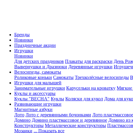
Бренды
Новинки
Праздничные акции
Игрушки
Новинки
Для детских праздников
Плакаты для раскраски
День Ро
Вывернушки и Дразнюки
Деревянные игрушки
Игрушеч
Велосипеды, самокаты
Роликовые коньки
Самокаты
Трехколёсные велосипеды
В
Игрушки для малышей
Занимательные игрушки
Карусельки на кроватку
Мягкие
Куклы и аксессуары
Куклы "ВЕСНА"
Куклы
Коляски для кукол
Дома для кук
Развивающие игрушки
Магнитные азбуки
Лото
Лото с деревянными бочонками
Лото пластмассовое
Домино
Домино пластмассовое и деревянное
Домино из 
Конструкторы
Металлические конструкторы
Пластмассо
Мозаики
... Показать все