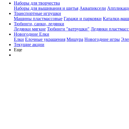
Наборы для творчества
Наборы для вышивания и шитья
Аквапиксели
Аппликации
Транспортные игрушки
Машины пластмассовые
Гаражи и парковки
Каталки-ма
Тюбинги, санки, ледянки
Ледянки мягкие
Тюбинги "ватрушки"
Ледянки пластмасс
Новогодние Елки
Елки
Елочные украшения
Мишура
Новогодние игры
Эле
Текущие акции
Еще