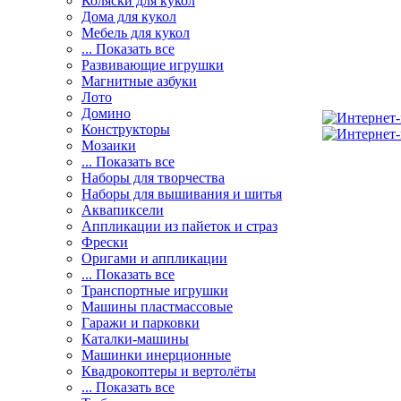
Коляски для кукол
Дома для кукол
Мебель для кукол
... Показать все
Развивающие игрушки
Магнитные азбуки
Лото
Домино
Конструкторы
Мозаики
... Показать все
Наборы для творчества
Наборы для вышивания и шитья
Аквапиксели
Аппликации из пайеток и страз
Фрески
Оригами и аппликации
... Показать все
Транспортные игрушки
Машины пластмассовые
Гаражи и парковки
Каталки-машины
Машинки инерционные
Квадрокоптеры и вертолёты
... Показать все