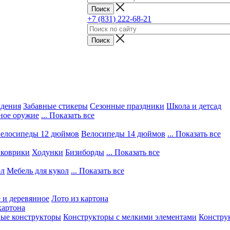
+7 (831) 222-68-21
ждения
Забавные стикеры
Сезонные праздники
Школа и детсад
ное оружие
... Показать все
елосипеды 12 дюймов
Велосипеды 14 дюймов
... Показать все
 коврики
Ходунки
Бизиборды
... Показать все
ол
Мебель для кукол
... Показать все
 и деревянное
Лото из картона
картона
вые конструкторы
Конструкторы с мелкими элементами
Конструк