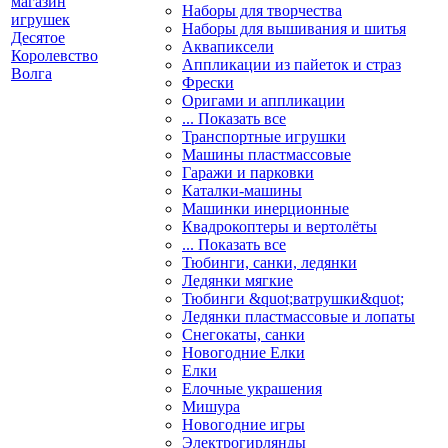
Наборы для творчества
Наборы для вышивания и шитья
Аквапиксели
Аппликации из пайеток и страз
Фрески
Оригами и аппликации
... Показать все
Транспортные игрушки
Машины пластмассовые
Гаражи и парковки
Каталки-машины
Машинки инерционные
Квадрокоптеры и вертолёты
... Показать все
Тюбинги, санки, ледянки
Ледянки мягкие
Тюбинги &quot;ватрушки&quot;
Ледянки пластмассовые и лопаты
Снегокаты, санки
Новогодние Елки
Елки
Елочные украшения
Мишура
Новогодние игры
Электрогирлянды