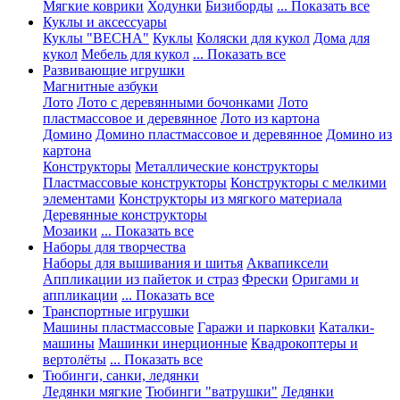
Мягкие коврики
Ходунки
Бизиборды
... Показать все
Куклы и аксессуары
Куклы "ВЕСНА"
Куклы
Коляски для кукол
Дома для
кукол
Мебель для кукол
... Показать все
Развивающие игрушки
Магнитные азбуки
Лото
Лото с деревянными бочонками
Лото
пластмассовое и деревянное
Лото из картона
Домино
Домино пластмассовое и деревянное
Домино из
картона
Конструкторы
Металлические конструкторы
Пластмассовые конструкторы
Конструкторы с мелкими
элементами
Конструкторы из мягкого материала
Деревянные конструкторы
Мозаики
... Показать все
Наборы для творчества
Наборы для вышивания и шитья
Аквапиксели
Аппликации из пайеток и страз
Фрески
Оригами и
аппликации
... Показать все
Транспортные игрушки
Машины пластмассовые
Гаражи и парковки
Каталки-
машины
Машинки инерционные
Квадрокоптеры и
вертолёты
... Показать все
Тюбинги, санки, ледянки
Ледянки мягкие
Тюбинги "ватрушки"
Ледянки