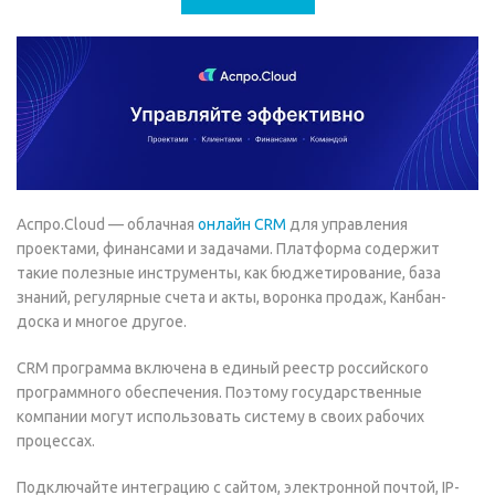
Аспро.Cloud — облачная
онлайн CRM
для управления
проектами, финансами и задачами. Платформа содержит
такие полезные инструменты, как бюджетирование, база
знаний, регулярные счета и акты, воронка продаж, Канбан-
доска и многое другое.
CRM программа включена в единый реестр российского
программного обеспечения. Поэтому государственные
компании могут использовать систему в своих рабочих
процессах.
Подключайте интеграцию с сайтом, электронной почтой, IP-