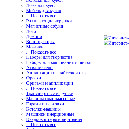
Коляски для кукол
Дома для кукол
Мебель для кукол
... Показать все
Развивающие игрушки
Магнитные азбуки
Лото
Домино
Конструкторы
Мозаики
... Показать все
Наборы для творчества
Наборы для вышивания и шитья
Аквапиксели
Аппликации из пайеток и страз
Фрески
Оригами и аппликации
... Показать все
Транспортные игрушки
Машины пластмассовые
Гаражи и парковки
Каталки-машины
Машинки инерционные
Квадрокоптеры и вертолёты
... Показать все