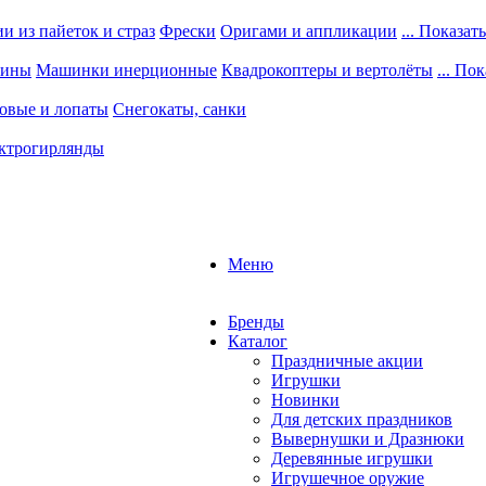
 из пайеток и страз
Фрески
Оригами и аппликации
... Показать
шины
Машинки инерционные
Квадрокоптеры и вертолёты
... По
овые и лопаты
Снегокаты, санки
ктрогирлянды
Меню
Бренды
Каталог
Праздничные акции
Игрушки
Новинки
Для детских праздников
Вывернушки и Дразнюки
Деревянные игрушки
Игрушечное оружие