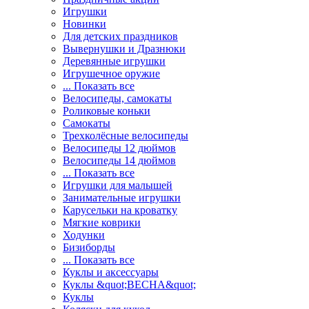
Игрушки
Новинки
Для детских праздников
Вывернушки и Дразнюки
Деревянные игрушки
Игрушечное оружие
... Показать все
Велосипеды, самокаты
Роликовые коньки
Самокаты
Трехколёсные велосипеды
Велосипеды 12 дюймов
Велосипеды 14 дюймов
... Показать все
Игрушки для малышей
Занимательные игрушки
Карусельки на кроватку
Мягкие коврики
Ходунки
Бизиборды
... Показать все
Куклы и аксессуары
Куклы &quot;ВЕСНА&quot;
Куклы