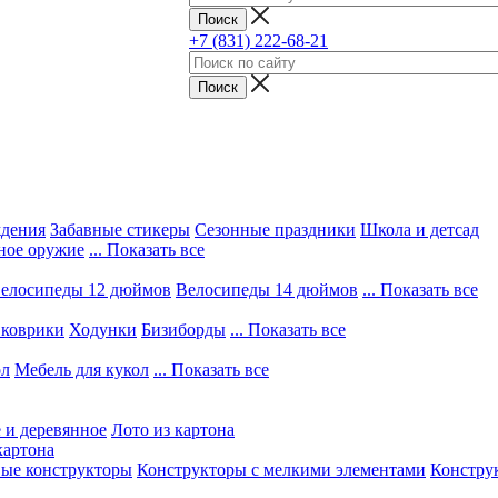
+7 (831) 222-68-21
ждения
Забавные стикеры
Сезонные праздники
Школа и детсад
ное оружие
... Показать все
елосипеды 12 дюймов
Велосипеды 14 дюймов
... Показать все
 коврики
Ходунки
Бизиборды
... Показать все
ол
Мебель для кукол
... Показать все
 и деревянное
Лото из картона
картона
вые конструкторы
Конструкторы с мелкими элементами
Конструк