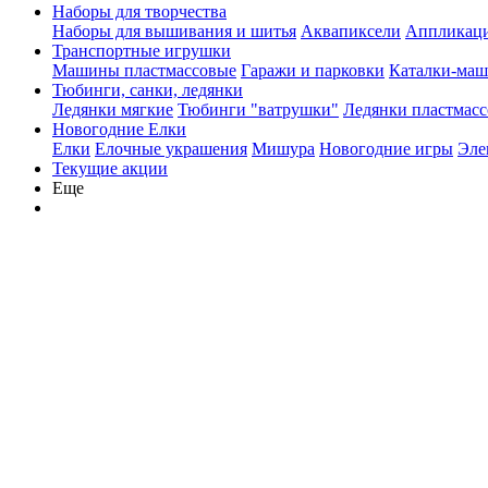
Наборы для творчества
Наборы для вышивания и шитья
Аквапиксели
Аппликации
Транспортные игрушки
Машины пластмассовые
Гаражи и парковки
Каталки-ма
Тюбинги, санки, ледянки
Ледянки мягкие
Тюбинги "ватрушки"
Ледянки пластмасс
Новогодние Елки
Елки
Елочные украшения
Мишура
Новогодние игры
Эле
Текущие акции
Еще