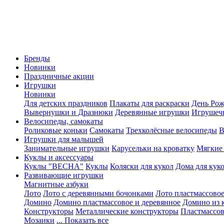
Бренды
Новинки
Праздничные акции
Игрушки
Новинки
Для детских праздников
Плакаты для раскраски
День Ро
Вывернушки и Дразнюки
Деревянные игрушки
Игрушеч
Велосипеды, самокаты
Роликовые коньки
Самокаты
Трехколёсные велосипеды
В
Игрушки для малышей
Занимательные игрушки
Карусельки на кроватку
Мягкие
Куклы и аксессуары
Куклы "ВЕСНА"
Куклы
Коляски для кукол
Дома для кук
Развивающие игрушки
Магнитные азбуки
Лото
Лото с деревянными бочонками
Лото пластмассовое
Домино
Домино пластмассовое и деревянное
Домино из 
Конструкторы
Металлические конструкторы
Пластмассо
Мозаики
... Показать все