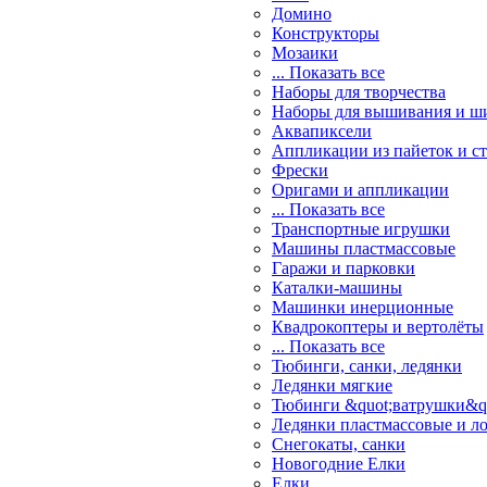
Домино
Конструкторы
Мозаики
... Показать все
Наборы для творчества
Наборы для вышивания и ш
Аквапиксели
Аппликации из пайеток и ст
Фрески
Оригами и аппликации
... Показать все
Транспортные игрушки
Машины пластмассовые
Гаражи и парковки
Каталки-машины
Машинки инерционные
Квадрокоптеры и вертолёты
... Показать все
Тюбинги, санки, ледянки
Ледянки мягкие
Тюбинги &quot;ватрушки&q
Ледянки пластмассовые и л
Снегокаты, санки
Новогодние Елки
Елки