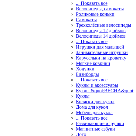
... Показать все
Велосипеды, самокаты
Роликовые коньки
Самокаты
Трехколёсные велосипеды
Велосипеды 12 дюймов
Велосипеды 14 дюймов
... Показать все
Игрушки для малышей
Занимательные игрушки
Карусельки на кроватку
Мягкие коврики
Ходунки
Бизиборды
... Показать все
Куклы и аксессуары
Куклы &quot;ВЕСНА&quot;
Куклы
Коляски для кукол
Дома для кукол
Мебель для кукол
... Показать все
Развивающие игрушки
Магнитные азбуки
Лото