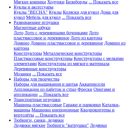
Мягкие коврики
Ходунки
Бизиборды
... Показать все
Куклы и аксессуары
Куклы "ВЕСНА"
Куклы
Коляски для кукол
Дома для
кукол
Мебель для кукол
... Показать все
Развивающие игрушки
Магнитные азбуки
Лото
Лото с деревянными бочонками
Лото
пластмассовое и деревянное
Лото из картона
Домино
Домино пластмассовое и деревянное
Домино из
картона
Конструкторы
Металлические конструкторы
Пластмассовые конструкторы
Конструкторы с мелкими
элементами
Конструкторы из мягкого материала
Деревянные конструкторы
Мозаики
... Показать все
Наборы для творчества
Наборы для вышивания и шитья
Аквапиксели
Аппликации из пайеток и страз
Фрески
Оригами и
аппликации
... Показать все
Транспортные игрушки
Машины пластмассовые
Гаражи и парковки
Каталки-
машины
Машинки инерционные
Квадрокоптеры и
вертолёты
... Показать все
Тюбинги, санки, ледянки
Ледянки мягкие
Тюбинги "ватрушки"
Ледянки