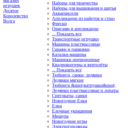
Наборы для творчества
Наборы для вышивания и шитья
Аквапиксели
Аппликации из пайеток и страз
Фрески
Оригами и аппликации
... Показать все
Транспортные игрушки
Машины пластмассовые
Гаражи и парковки
Каталки-машины
Машинки инерционные
Квадрокоптеры и вертолёты
... Показать все
Тюбинги, санки, ледянки
Ледянки мягкие
Тюбинги &quot;ватрушки&quot;
Ледянки пластмассовые и лопаты
Снегокаты, санки
Новогодние Елки
Елки
Елочные украшения
Мишура
Новогодние игры
Электрогирлянды