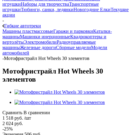
игрушки
Наборы для творчества
Транспортные
игрушки
Тюбинги, санки, ледянки
Новогодние Елки
Текущие
акции
-
Гибкие автотреки
Машины пластмассовые
Гаражи и парковки
Каталки-
машины
Машинки инерционные
Квадрокоптеры и
вертолёты
Электромобили
Радиоуправляемые
машины
Железные дороги
Сборные модели
Модели
автомобилей
-
Мотофристрайл Hot Wheels 30 элементов
Мотофристрайл Hot Wheels 30
элементов
Сравнить
В сравнении
1 518
руб.
/шт
2 024
руб.
-
25
%
Экономия
506
руб.