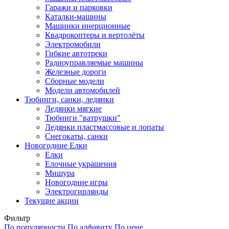
Гаражи и парковки
Каталки-машины
Машинки инерционные
Квадрокоптеры и вертолёты
Электромобили
Гибкие автотреки
Радиоуправляемые машины
Железные дороги
Сборные модели
Модели автомобилей
Тюбинги, санки, ледянки
Ледянки мягкие
Тюбинги "ватрушки"
Ледянки пластмассовые и лопаты
Снегокаты, санки
Новогодние Елки
Елки
Елочные украшения
Мишура
Новогодние игры
Электрогирлянды
Текущие акции
Фильтр
По популярности
По алфавиту
По цене