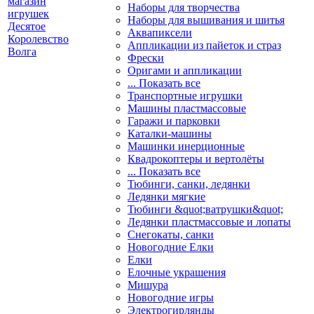
Наборы для творчества
Наборы для вышивания и шитья
Аквапиксели
Аппликации из пайеток и страз
Фрески
Оригами и аппликации
... Показать все
Транспортные игрушки
Машины пластмассовые
Гаражи и парковки
Каталки-машины
Машинки инерционные
Квадрокоптеры и вертолёты
... Показать все
Тюбинги, санки, ледянки
Ледянки мягкие
Тюбинги &quot;ватрушки&quot;
Ледянки пластмассовые и лопаты
Снегокаты, санки
Новогодние Елки
Елки
Елочные украшения
Мишура
Новогодние игры
Электрогирлянды