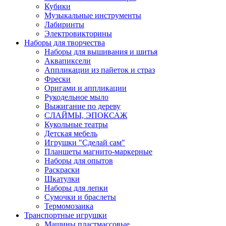
Кубики
Музыкальные инструменты
Лабиринты
Электровикторины
Наборы для творчества
Наборы для вышивания и шитья
Аквапиксели
Аппликации из пайеток и страз
Фрески
Оригами и аппликации
Рукодельное мыло
Выжигание по дереву
СЛАЙМЫ, ЭПОКСАЖ
Кукольные театры
Детская мебель
Игрушки "Сделай сам"
Планшеты магнито-маркерные
Наборы для опытов
Раскраски
Шкатулки
Наборы для лепки
Сумочки и браслеты
Термомозаика
Транспортные игрушки
Машины пластмассовые