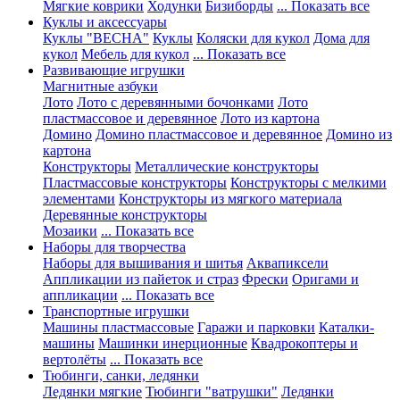
Мягкие коврики
Ходунки
Бизиборды
... Показать все
Куклы и аксессуары
Куклы "ВЕСНА"
Куклы
Коляски для кукол
Дома для
кукол
Мебель для кукол
... Показать все
Развивающие игрушки
Магнитные азбуки
Лото
Лото с деревянными бочонками
Лото
пластмассовое и деревянное
Лото из картона
Домино
Домино пластмассовое и деревянное
Домино из
картона
Конструкторы
Металлические конструкторы
Пластмассовые конструкторы
Конструкторы с мелкими
элементами
Конструкторы из мягкого материала
Деревянные конструкторы
Мозаики
... Показать все
Наборы для творчества
Наборы для вышивания и шитья
Аквапиксели
Аппликации из пайеток и страз
Фрески
Оригами и
аппликации
... Показать все
Транспортные игрушки
Машины пластмассовые
Гаражи и парковки
Каталки-
машины
Машинки инерционные
Квадрокоптеры и
вертолёты
... Показать все
Тюбинги, санки, ледянки
Ледянки мягкие
Тюбинги "ватрушки"
Ледянки