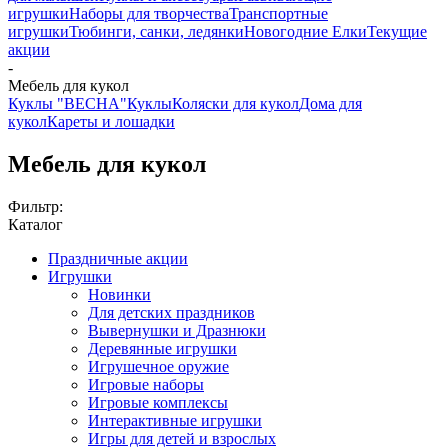
игрушки
Наборы для творчества
Транспортные
игрушки
Тюбинги, санки, ледянки
Новогодние Елки
Текущие
акции
-
Мебель для кукол
Куклы "ВЕСНА"
Куклы
Коляски для кукол
Дома для
кукол
Кареты и лошадки
Мебель для кукол
Фильтр:
Каталог
Праздничные акции
Игрушки
Новинки
Для детских праздников
Вывернушки и Дразнюки
Деревянные игрушки
Игрушечное оружие
Игровые наборы
Игровые комплексы
Интерактивные игрушки
Игры для детей и взрослых