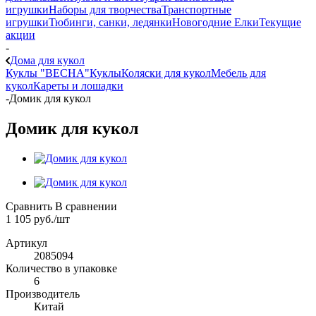
игрушки
Наборы для творчества
Транспортные
игрушки
Тюбинги, санки, ледянки
Новогодние Елки
Текущие
акции
-
Дома для кукол
Куклы "ВЕСНА"
Куклы
Коляски для кукол
Мебель для
кукол
Кареты и лошадки
-
Домик для кукол
Домик для кукол
Сравнить
В сравнении
1 105
руб.
/шт
Артикул
2085094
Количество в упаковке
6
Производитель
Китай