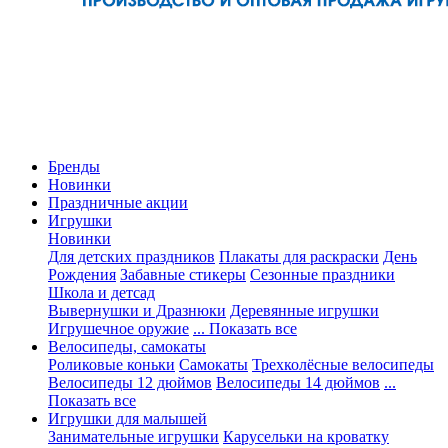
Бренды
Новинки
Праздничные акции
Игрушки
Новинки
Для детских праздников
Плакаты для раскраски
День
Рождения
Забавные стикеры
Сезонные праздники
Школа и детсад
Вывернушки и Дразнюки
Деревянные игрушки
Игрушечное оружие
... Показать все
Велосипеды, самокаты
Роликовые коньки
Самокаты
Трехколёсные велосипеды
Велосипеды 12 дюймов
Велосипеды 14 дюймов
...
Показать все
Игрушки для малышей
Занимательные игрушки
Карусельки на кроватку