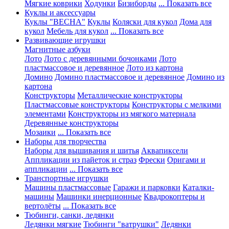
Мягкие коврики
Ходунки
Бизиборды
... Показать все
Куклы и аксессуары
Куклы "ВЕСНА"
Куклы
Коляски для кукол
Дома для
кукол
Мебель для кукол
... Показать все
Развивающие игрушки
Магнитные азбуки
Лото
Лото с деревянными бочонками
Лото
пластмассовое и деревянное
Лото из картона
Домино
Домино пластмассовое и деревянное
Домино из
картона
Конструкторы
Металлические конструкторы
Пластмассовые конструкторы
Конструкторы с мелкими
элементами
Конструкторы из мягкого материала
Деревянные конструкторы
Мозаики
... Показать все
Наборы для творчества
Наборы для вышивания и шитья
Аквапиксели
Аппликации из пайеток и страз
Фрески
Оригами и
аппликации
... Показать все
Транспортные игрушки
Машины пластмассовые
Гаражи и парковки
Каталки-
машины
Машинки инерционные
Квадрокоптеры и
вертолёты
... Показать все
Тюбинги, санки, ледянки
Ледянки мягкие
Тюбинги "ватрушки"
Ледянки