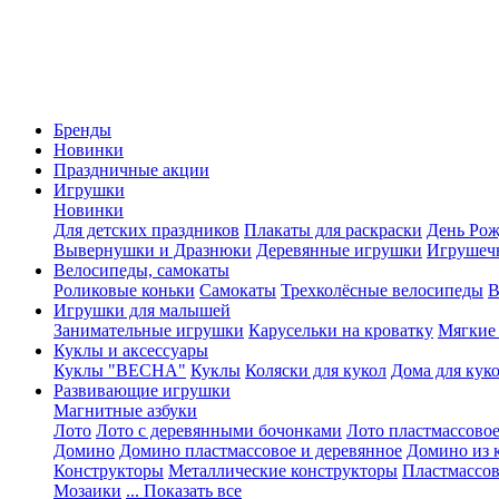
Бренды
Новинки
Праздничные акции
Игрушки
Новинки
Для детских праздников
Плакаты для раскраски
День Ро
Вывернушки и Дразнюки
Деревянные игрушки
Игрушеч
Велосипеды, самокаты
Роликовые коньки
Самокаты
Трехколёсные велосипеды
В
Игрушки для малышей
Занимательные игрушки
Карусельки на кроватку
Мягкие
Куклы и аксессуары
Куклы "ВЕСНА"
Куклы
Коляски для кукол
Дома для кук
Развивающие игрушки
Магнитные азбуки
Лото
Лото с деревянными бочонками
Лото пластмассовое
Домино
Домино пластмассовое и деревянное
Домино из 
Конструкторы
Металлические конструкторы
Пластмассо
Мозаики
... Показать все