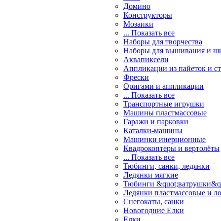
Домино
Конструкторы
Мозаики
... Показать все
Наборы для творчества
Наборы для вышивания и ш
Аквапиксели
Аппликации из пайеток и ст
Фрески
Оригами и аппликации
... Показать все
Транспортные игрушки
Машины пластмассовые
Гаражи и парковки
Каталки-машины
Машинки инерционные
Квадрокоптеры и вертолёты
... Показать все
Тюбинги, санки, ледянки
Ледянки мягкие
Тюбинги &quot;ватрушки&q
Ледянки пластмассовые и л
Снегокаты, санки
Новогодние Елки
Елки