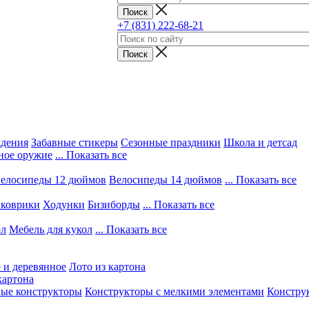
+7 (831) 222-68-21
ждения
Забавные стикеры
Сезонные праздники
Школа и детсад
ное оружие
... Показать все
елосипеды 12 дюймов
Велосипеды 14 дюймов
... Показать все
 коврики
Ходунки
Бизиборды
... Показать все
ол
Мебель для кукол
... Показать все
 и деревянное
Лото из картона
картона
вые конструкторы
Конструкторы с мелкими элементами
Конструк