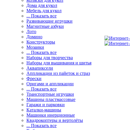
Коляски для кукол
Дома для кукол
Мебель для кукол
... Показать все
Развивающие игрушки
Магнитные азбуки
Лото
Домино
Конструкторы
Мозаики
... Показать все
Наборы для творчества
Наборы для вышивания и шитья
Аквапиксели
Аппликации из пайеток и страз
Фрески
Оригами и аппликации
... Показать все
Транспортные игрушки
Машины пластмассовые
Гаражи и парковки
Каталки-машины
Машинки инерционные
Квадрокоптеры и вертолёты
... Показать все