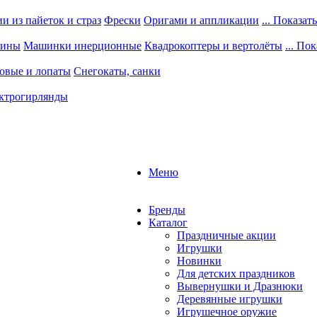
 из пайеток и страз
Фрески
Оригами и аппликации
... Показать
шины
Машинки инерционные
Квадрокоптеры и вертолёты
... По
овые и лопаты
Снегокаты, санки
ктрогирлянды
Меню
Бренды
Каталог
Праздничные акции
Игрушки
Новинки
Для детских праздников
Вывернушки и Дразнюки
Деревянные игрушки
Игрушечное оружие