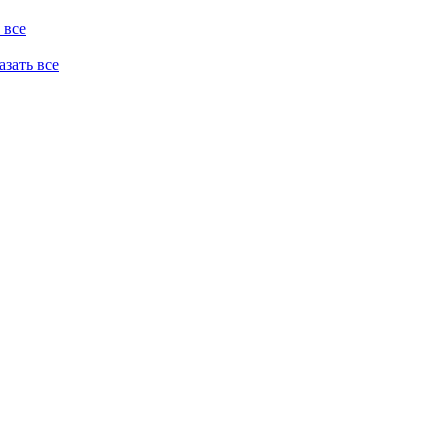
 все
казать все