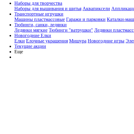
Наборы для творчества
Наборы для вышивания и шитья
Аквапиксели
Аппликации
Транспортные игрушки
Машины пластмассовые
Гаражи и парковки
Каталки-ма
Тюбинги, санки, ледянки
Ледянки мягкие
Тюбинги "ватрушки"
Ледянки пластмасс
Новогодние Елки
Елки
Елочные украшения
Мишура
Новогодние игры
Эле
Текущие акции
Еще