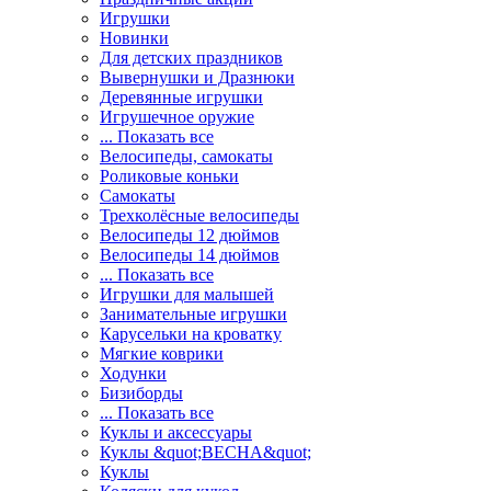
Игрушки
Новинки
Для детских праздников
Вывернушки и Дразнюки
Деревянные игрушки
Игрушечное оружие
... Показать все
Велосипеды, самокаты
Роликовые коньки
Самокаты
Трехколёсные велосипеды
Велосипеды 12 дюймов
Велосипеды 14 дюймов
... Показать все
Игрушки для малышей
Занимательные игрушки
Карусельки на кроватку
Мягкие коврики
Ходунки
Бизиборды
... Показать все
Куклы и аксессуары
Куклы &quot;ВЕСНА&quot;
Куклы