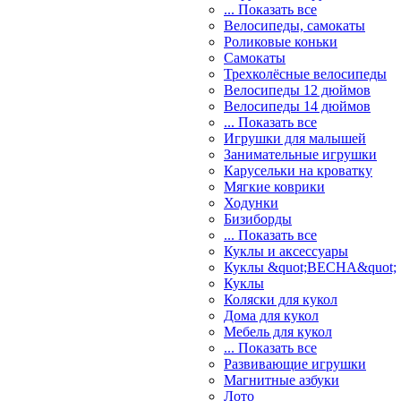
... Показать все
Велосипеды, самокаты
Роликовые коньки
Самокаты
Трехколёсные велосипеды
Велосипеды 12 дюймов
Велосипеды 14 дюймов
... Показать все
Игрушки для малышей
Занимательные игрушки
Карусельки на кроватку
Мягкие коврики
Ходунки
Бизиборды
... Показать все
Куклы и аксессуары
Куклы &quot;ВЕСНА&quot;
Куклы
Коляски для кукол
Дома для кукол
Мебель для кукол
... Показать все
Развивающие игрушки
Магнитные азбуки
Лото