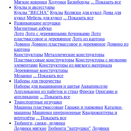
Мягкие коврики
Ходунки
Бизиборды
... Показать все
Куклы и аксессуары
Куклы "ВЕСНА"
Куклы
Коляски для кукол
Дома для
кукол
Мебель для кукол
... Показать все
Развивающие игрушки
Магнитные азбуки
Лото
Лото с деревянными бочонками
Лото
пластмассовое и деревянное
Лото из картона
Домино
Домино пластмассовое и деревянное
Домино из
картона
Конструкторы
Металлические конструкторы
Пластмассовые конструкторы
Конструкторы с мелкими
элементами
Конструкторы из мягкого материала
Деревянные конструкторы
Мозаики
... Показать все
Наборы для творчества
Наборы для вышивания и шитья
Аквапиксели
Аппликации из пайеток и страз
Фрески
Оригами и
аппликации
... Показать все
Транспортные игрушки
Машины пластмассовые
Гаражи и парковки
Каталки-
машины
Машинки инерционные
Квадрокоптеры и
вертолёты
... Показать все
Тюбинги, санки, ледянки
Ледянки мягкие
Тюбинги "ватрушки"
Ледянки