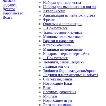
Наборы для творчества
Наборы для вышивания и шитья
Аквапиксели
Аппликации из пайеток и страз
Фрески
Оригами и аппликации
... Показать все
Транспортные игрушки
Машины пластмассовые
Гаражи и парковки
Каталки-машины
Машинки инерционные
Квадрокоптеры и вертолёты
... Показать все
Тюбинги, санки, ледянки
Ледянки мягкие
Тюбинги &quot;ватрушки&quot;
Ледянки пластмассовые и лопаты
Снегокаты, санки
Новогодние Елки
Елки
Елочные украшения
Мишура
Новогодние игры
Электрогирлянды