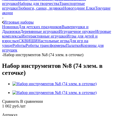
игрушки
Наборы для творчества
Транспортные
игрушки
Тюбинги, санки, ледянки
Новогодние Елки
Текущие
акции
-
Игровые наборы
Новинки
Для детских праздников
Вывернушки и
Дразнюки
Деревянные игрушки
Игрушечное оружие
Игровые
комплексы
Интерактивные игрушки
Игры для детей и
взрослых
СКВИШИ
Настольные игры
Для игр на
улице
Роботы
Роботы трансформеры
Палатки
Корзины для
игрушек
-
Набор инструментов №8 (74 элем. в сеточке)
Набор инструментов №8 (74 элем. в
сеточке)
Сравнить
В сравнении
1 002
руб.
/шт
Артикул