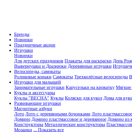
Бренды
Новинки
Праздничные акции
Игрушки
Новинки
Для детских праздников
Плакаты для раскраски
День Ро
Вывернушки и Дразнюки
Деревянные игрушки
Игрушеч
Велосипеды, самокаты
Роликовые коньки
Самокаты
Трехколёсные велосипеды
В
Игрушки для малышей
Занимательные игрушки
Карусельки на кроватку
Мягкие
Куклы и аксессуары
Куклы "ВЕСНА"
Куклы
Коляски для кукол
Дома для кук
Развивающие игрушки
Магнитные азбуки
Лото
Лото с деревянными бочонками
Лото пластмассовое
Домино
Домино пластмассовое и деревянное
Домино из 
Конструкторы
Металлические конструкторы
Пластмассо
Мозаики
... Показать все