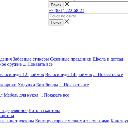
+7 (831) 222-68-21
ждения
Забавные стикеры
Сезонные праздники
Школа и детсад
ное оружие
... Показать все
елосипеды 12 дюймов
Велосипеды 14 дюймов
... Показать все
 коврики
Ходунки
Бизиборды
... Показать все
ол
Мебель для кукол
... Показать все
 и деревянное
Лото из картона
картона
вые конструкторы
Конструкторы с мелкими элементами
Конструк