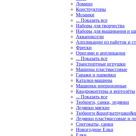
Домино
Конструкторы
Мозаики
... Показать все
Наборы для творчества
Наборы для вышивания и ш
Аквапиксели
Аппликации из пайеток и ст
Фрески
Оригами и аппликации
... Показать все
Транспортные игрушки
Машины пластмассовые
Гаражи и парковки
Каталки-машины
Машинки инерционные
Квадрокоптеры и вертолёты
... Показать все
Тюбинги, санки, ледянки
Ледянки мягкие
Тюбинги &quot;ватрушки&q
Ледянки пластмассовые и л
Снегокаты, санки
Новогодние Елки
Елки