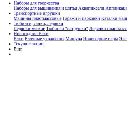
Наборы для творчества
Наборы для вышивания и шитья
Аквапиксели
Аппликации
Транспортные игрушки
Машины пластмассовые
Гаражи и парковки
Каталки-ма
Тюбинги, санки, ледянки
Ледянки мягкие
Тюбинги "ватрушки"
Ледянки пластмасс
Новогодние Елки
Елки
Елочные украшения
Мишура
Новогодние игры
Эле
Текущие акции
Еще