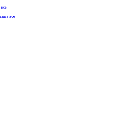
 все
казать все