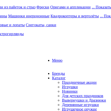
 из пайеток и страз
Фрески
Оригами и аппликации
... Показать
шины
Машинки инерционные
Квадрокоптеры и вертолёты
... По
овые и лопаты
Снегокаты, санки
ктрогирлянды
Меню
Бренды
Каталог
Праздничные акции
Игрушки
Новинки
Для детских праздников
Вывернушки и Дразнюки
Деревянные игрушки
Игрушечное оружие