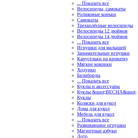
... Показать все
Велосипеды, самокаты
Роликовые коньки
Самокаты
Трехколёсные велосипеды
Велосипеды 12 дюймов
Велосипеды 14 дюймов
... Показать все
Игрушки для малышей
Занимательные игрушки
Карусельки на кроватку
Мягкие коврики
Ходунки
Бизиборды
... Показать все
Куклы и аксессуары
Куклы &quot;ВЕСНА&quot;
Куклы
Коляски для кукол
Дома для кукол
Мебель для кукол
... Показать все
Развивающие игрушки
Магнитные азбуки
Лото