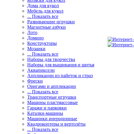
Коляски для кукол
Дома для кукол
Мебель для кукол
... Показать все
Развивающие игрушки
Магнитные азбуки
Лото
Домино
Конструкторы
Мозаики
... Показать все
Наборы для творчества
Наборы для вышивания и шитья
Аквапиксели
Аппликации из пайеток и страз
Фрески
Оригами и аппликации
... Показать все
Транспортные игрушки
Машины пластмассовые
Гаражи и парковки
Каталки-машины
Машинки инерционные
Квадрокоптеры и вертолёты
... Показать все