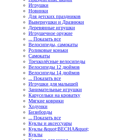
Игрушки
Новинки
Для детских праздников
Вывернушки и Дразнюки
Деревянные игрушки
Игрушечное оружие
... Показать все
Велосипеды, самокаты
Роликовые коньки
Самокаты
Трехколёсные велосипеды
Велосипеды 12 дюймов
Велосипеды 14 дюймов
... Показать все
Игрушки для малышей
Занимательные игрушки
Карусельки на кроватку
Мягкие коврики
Ходунки
Бизиборды
... Показать все
Куклы и аксессуары
Куклы &quot;ВЕСНА&quot;
Куклы